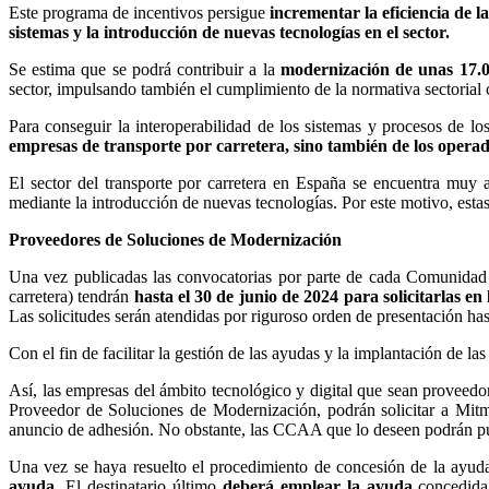
Este programa de incentivos persigue
incrementar la eficiencia de l
sistemas y la introducción de nuevas tecnologías en el sector.
Se estima que se podrá contribuir a la
modernización de unas 17.
sector, impulsando también el cumplimiento de la normativa sectorial c
Para conseguir la interoperabilidad de los sistemas y procesos de lo
empresas de transporte por carretera, sino también de los opera
El sector del transporte por carretera en España se encuentra muy
mediante la introducción de nuevas tecnologías. Por este motivo, est
Proveedores de Soluciones de Modernización
Una vez publicadas las convocatorias por parte de cada Comunidad A
carretera) tendrán
hasta el 30 de junio de 2024 para solicitarlas 
Las solicitudes serán atendidas por riguroso orden de presentación has
Con el fin de facilitar la gestión de las ayudas y la implantación de 
Así, las empresas del ámbito tecnológico y digital que sean proveedo
Proveedor de Soluciones de Modernización, podrán solicitar a Mitm
anuncio de adhesión. No obstante, las CCAA que lo deseen podrán pub
Una vez se haya resuelto el procedimiento de concesión de la ayuda,
ayuda
. El destinatario último
deberá emplear la ayuda
concedida