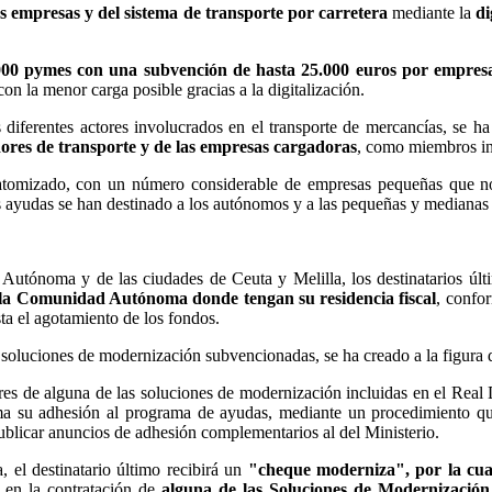
as empresas y del sistema de transporte por carretera
mediante la
di
000 pymes con una subvención de hasta 25.000 euros por empres
on la menor carga posible gracias a la digitalización.
s diferentes actores involucrados en el transporte de mercancías, se 
dores de transporte y de las empresas cargadoras
, como miembros ind
 atomizado, con un número considerable de empresas pequeñas que no
as ayudas se han destinado a los autónomos y a las pequeñas y medianas
utónoma y de las ciudades de Ceuta y Melilla, los destinatarios últ
en la Comunidad Autónoma donde tengan su residencia fiscal
, confo
ta el agotamiento de los fondos.
las soluciones de modernización subvencionadas, se ha creado a la figura 
res de alguna de las soluciones de modernización incluidas en el Real
a su adhesión al programa de ayudas, mediante un procedimiento que
licar anuncios de adhesión complementarios al del Ministerio.
 el destinatario último recibirá un
"cheque moderniza", por la cuant
 en la contratación de
alguna de las Soluciones de Modernización