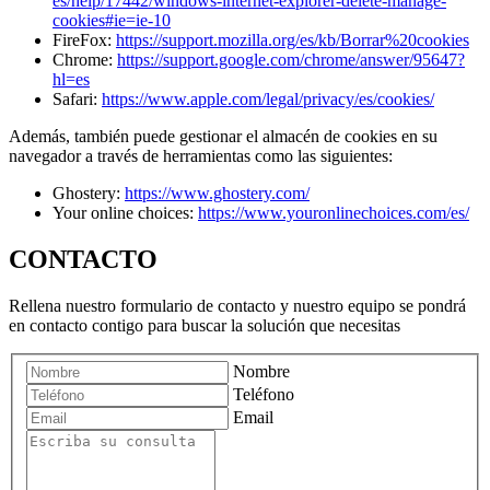
es/help/17442/windows-internet-explorer-delete-manage-
cookies#ie=ie-10
FireFox:
https://support.mozilla.org/es/kb/Borrar%20cookies
Chrome:
https://support.google.com/chrome/answer/95647?
hl=es
Safari:
https://www.apple.com/legal/privacy/es/cookies/
Además, también puede gestionar el almacén de cookies en su
navegador a través de herramientas como las siguientes:
Ghostery:
https://www.ghostery.com/
Your online choices:
https://www.youronlinechoices.com/es/
CONTACTO
Rellena nuestro formulario de contacto y nuestro equipo se pondrá
en contacto contigo para buscar la solución que necesitas
Nombre
Teléfono
Email