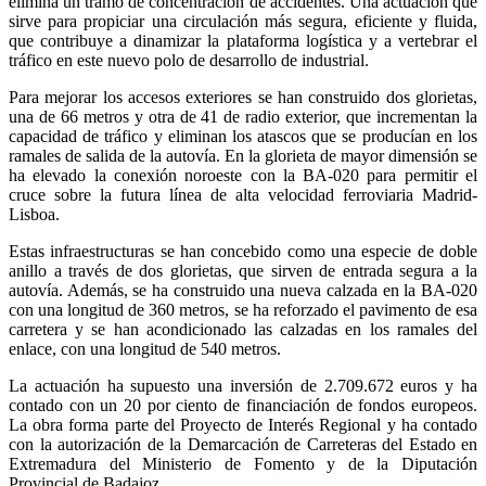
elimina un tramo de concentración de accidentes. Una actuación que
sirve para propiciar una circulación más segura, eficiente y fluida,
que contribuye a dinamizar la plataforma logística y a vertebrar el
tráfico en este nuevo polo de desarrollo de industrial.
Para mejorar los accesos exteriores se han construido dos glorietas,
una de 66 metros y otra de 41 de radio exterior, que incrementan la
capacidad de tráfico y eliminan los atascos que se producían en los
ramales de salida de la autovía. En la glorieta de mayor dimensión se
ha elevado la conexión noroeste con la BA-020 para permitir el
cruce sobre la futura línea de alta velocidad ferroviaria Madrid-
Lisboa.
Estas infraestructuras se han concebido como una especie de doble
anillo a través de dos glorietas, que sirven de entrada segura a la
autovía. Además, se ha construido una nueva calzada en la BA-020
con una longitud de 360 metros, se ha reforzado el pavimento de esa
carretera y se han acondicionado las calzadas en los ramales del
enlace, con una longitud de 540 metros.
La actuación ha supuesto una inversión de 2.709.672 euros y ha
contado con un 20 por ciento de financiación de fondos europeos.
La obra forma parte del Proyecto de Interés Regional y ha contado
con la autorización de la Demarcación de Carreteras del Estado en
Extremadura del Ministerio de Fomento y de la Diputación
Provincial de Badajoz.