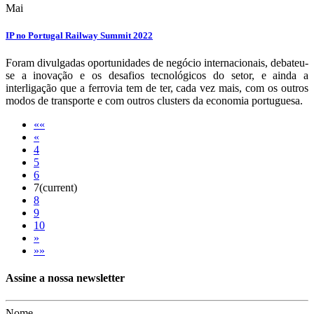
Mai
IP no Portugal Railway Summit 2022
Foram divulgadas oportunidades de negócio internacionais, debateu-
se a inovação e os desafios tecnológicos do setor, e ainda a
interligação que a ferrovia tem de ter, cada vez mais, com os outros
modos de transporte e com outros clusters da economia portuguesa.
««
«
4
5
6
7
(current)
8
9
10
»
»»
Assine a nossa newsletter
Nome