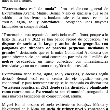
nuevas inversiones.
"Extremadura está de moda"
afirma el director general de
Extremadura Avante, Miguel Bernal, y eso es gracias a que se ha
sabido aunar los elementos fundamentales en la nueva economía
"suelo, agua, sol y conexiones"
, otorgando unas mayores
facilidades en competitividad.
"Extremadura está reponiendo suelo industrial", afirmó, porque a lo
largo del 2021 y 2022 se han batido récord de ocupación,
"se
dispone de suelo a lo largo y ancho de la geografía, con
polígonos que disponen de parcelas pequeñas, medianas y
grandes"
, destacando que es la única Comunidad Autónoma que
puede ofrecer suelo industrial construido
por más de 1 millón de
metros cuadrado
s, un suelo conectado con infraestructuras
ferroviarias y con un consumo energético de intensidad.
Extremadura tiene
suelo, agua, sol y energías
, y además según
destacó Bernal "está en el centro del eje logístico europeo
continental" y para fomentar este eje se ha trabajado en diseñar una
"estrategia logística en 2021 donde se ha diseñado y planificado
como conectamos a Extremadura con el mundo"
, otorgando así
unas mayores facilidades en competitividad, afirma.
Miguel Bernal destacó el suelo existente en Badajoz, Mérida y
Navalmoral de la Mata, un
suelo de primer nivel y conectado a