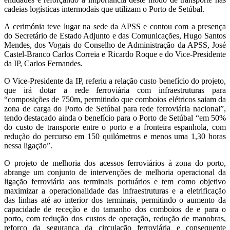
cadeias logísticas intermodais que utilizam o Porto de Setúbal.
A cerimónia teve lugar na sede da APSS e contou com a presença
do Secretário de Estado Adjunto e das Comunicações, Hugo Santos
Mendes, dos Vogais do Conselho de Administração da APSS, José
Castel-Branco Carlos Correia e Ricardo Roque e do Vice-Presidente
da IP, Carlos Fernandes.
O Vice-Presidente da IP, referiu a relação custo benefício do projeto,
que irá dotar a rede ferroviária com infraestruturas para
“composições de 750m, permitindo que comboios elétricos saiam da
zona de carga do Porto de Setúbal para rede ferroviária nacional”,
tendo destacado ainda o benefício para o Porto de Setúbal “em 50%
do custo de transporte entre o porto e a fronteira espanhola, com
redução do percurso em 150 quilómetros e menos uma 1,30 horas
nessa ligação”.
O projeto de melhoria dos acessos ferroviários à zona do porto,
abrange um conjunto de intervenções de melhoria operacional da
ligação ferroviária aos terminais portuários e tem como objetivo
maximizar a operacionalidade das infraestruturas e a eletrificação
das linhas até ao interior dos terminais, permitindo o aumento da
capacidade de receção e do tamanho dos comboios de e para o
porto, com redução dos custos de operação, redução de manobras,
reforço da segurança da circulação ferroviária e consequente