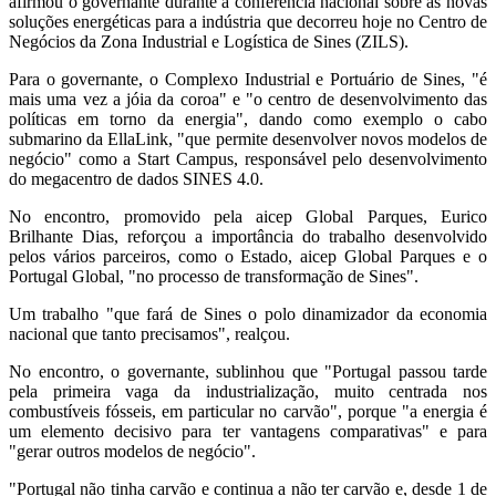
afirmou o governante durante a conferência nacional sobre as novas
soluções energéticas para a indústria que decorreu hoje no Centro de
Negócios da Zona Industrial e Logística de Sines (ZILS).
Para o governante, o Complexo Industrial e Portuário de Sines, "é
mais uma vez a jóia da coroa" e "o centro de desenvolvimento das
políticas em torno da energia", dando como exemplo o cabo
submarino da EllaLink, "que permite desenvolver novos modelos de
negócio" como a Start Campus, responsável pelo desenvolvimento
do megacentro de dados SINES 4.0.
No encontro, promovido pela aicep Global Parques, Eurico
Brilhante Dias, reforçou a importância do trabalho desenvolvido
pelos vários parceiros, como o Estado, aicep Global Parques e o
Portugal Global, "no processo de transformação de Sines".
Um trabalho "que fará de Sines o polo dinamizador da economia
nacional que tanto precisamos", realçou.
No encontro, o governante, sublinhou que "Portugal passou tarde
pela primeira vaga da industrialização, muito centrada nos
combustíveis fósseis, em particular no carvão", porque "a energia é
um elemento decisivo para ter vantagens comparativas" e para
"gerar outros modelos de negócio".
"Portugal não tinha carvão e continua a não ter carvão e, desde 1 de