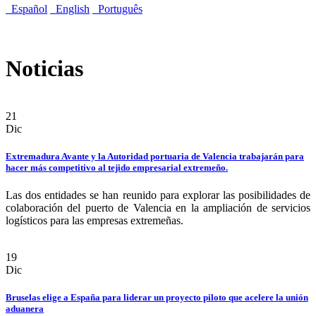
Español
English
Português
Noticias
21
Dic
Extremadura Avante y la Autoridad portuaria de Valencia trabajarán para
hacer más competitivo al tejido empresarial extremeño.
Las dos entidades se han reunido para explorar las posibilidades de
colaboración del puerto de Valencia en la ampliación de servicios
logísticos para las empresas extremeñas.
19
Dic
Bruselas elige a España para liderar un proyecto piloto que acelere la unión
aduanera