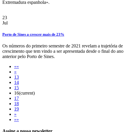
Extremadura espanhola».
23
Jul
Porto de Sines a crescer mais de 23%
Os números do primeiro semestre de 2021 revelam a trajetória de
crescimento que tem vindo a ser apresentada desde o final do ano
anterior pelo Porto de Sines.
««
«
13
14
15
16
(current)
17
18
19
»
»»
Assine a nossa newsletter