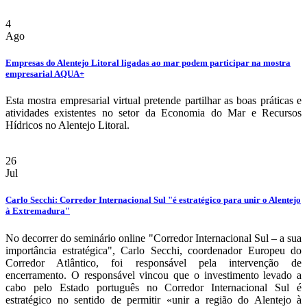
4
Ago
Empresas do Alentejo Litoral ligadas ao mar podem participar na mostra
empresarial AQUA+
Esta mostra empresarial virtual pretende partilhar as boas práticas e
atividades existentes no setor da Economia do Mar e Recursos
Hídricos no Alentejo Litoral.
26
Jul
Carlo Secchi: Corredor Internacional Sul "é estratégico para unir o Alentejo
à Extremadura"
No decorrer do seminário online "Corredor Internacional Sul – a sua
importância estratégica", Carlo Secchi, coordenador Europeu do
Corredor Atlântico, foi responsável pela intervenção de
encerramento. O responsável vincou que o investimento levado a
cabo pelo Estado português no Corredor Internacional Sul é
estratégico no sentido de permitir «unir a região do Alentejo à