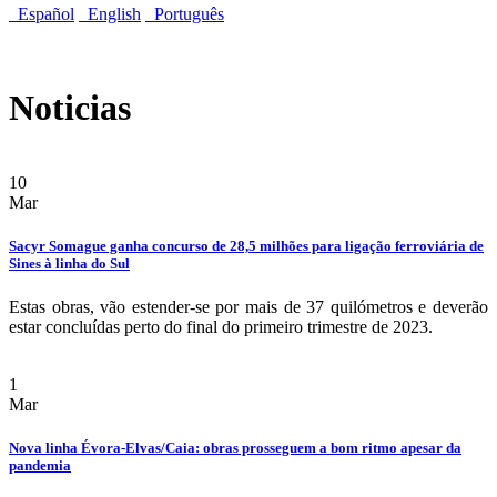
Español
English
Português
Noticias
10
Mar
Sacyr Somague ganha concurso de 28,5 milhões para ligação ferroviária de
Sines à linha do Sul
Estas obras, vão estender-se por mais de 37 quilómetros e deverão
estar concluídas perto do final do primeiro trimestre de 2023.
1
Mar
Nova linha Évora-Elvas/Caia: obras prosseguem a bom ritmo apesar da
pandemia