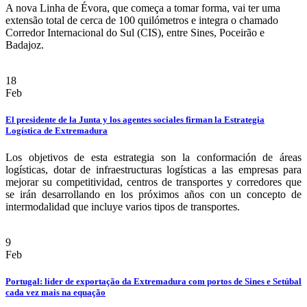
A nova Linha de Évora, que começa a tomar forma, vai ter uma
extensão total de cerca de 100 quilómetros e integra o chamado
Corredor Internacional do Sul (CIS), entre Sines, Poceirão e
Badajoz.
18
Feb
El presidente de la Junta y los agentes sociales firman la Estrategia
Logística de Extremadura
Los objetivos de esta estrategia son la conformación de áreas
logísticas, dotar de infraestructuras logísticas a las empresas para
mejorar su competitividad, centros de transportes y corredores que
se irán desarrollando en los próximos años con un concepto de
intermodalidad que incluye varios tipos de transportes.
9
Feb
Portugal: líder de exportação da Extremadura com portos de Sines e Setúbal
cada vez mais na equação