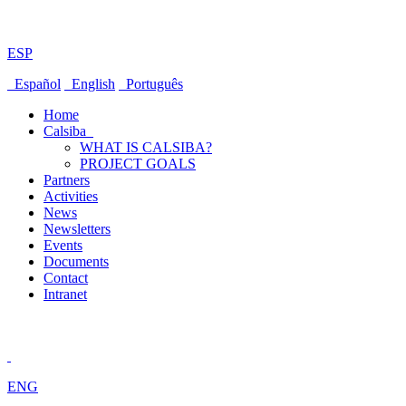
ESP
Español
English
Português
Home
Calsiba
WHAT IS CALSIBA?
PROJECT GOALS
Partners
Activities
News
Newsletters
Events
Documents
Contact
Intranet
ENG