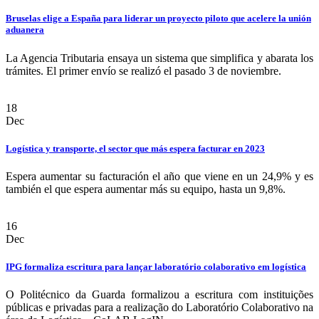
Bruselas elige a España para liderar un proyecto piloto que acelere la unión
aduanera
La Agencia Tributaria ensaya un sistema que simplifica y abarata los
trámites. El primer envío se realizó el pasado 3 de noviembre.
18
Dec
Logística y transporte, el sector que más espera facturar en 2023
Espera aumentar su facturación el año que viene en un 24,9% y es
también el que espera aumentar más su equipo, hasta un 9,8%.
16
Dec
IPG formaliza escritura para lançar laboratório colaborativo em logística
O Politécnico da Guarda formalizou a escritura com instituições
públicas e privadas para a realização do Laboratório Colaborativo na