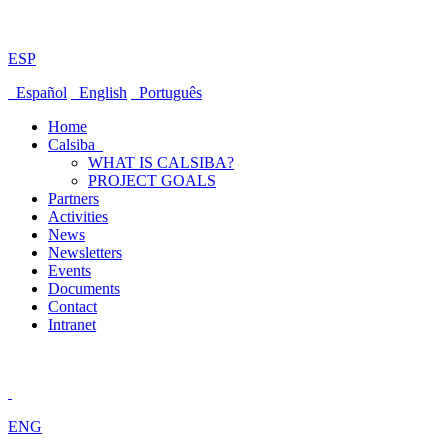
ESP
Español
English
Português
Home
Calsiba
WHAT IS CALSIBA?
PROJECT GOALS
Partners
Activities
News
Newsletters
Events
Documents
Contact
Intranet
ENG