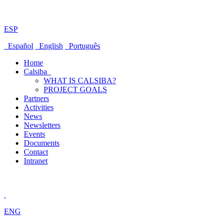
ESP
Español
English
Português
Home
Calsiba
WHAT IS CALSIBA?
PROJECT GOALS
Partners
Activities
News
Newsletters
Events
Documents
Contact
Intranet
ENG