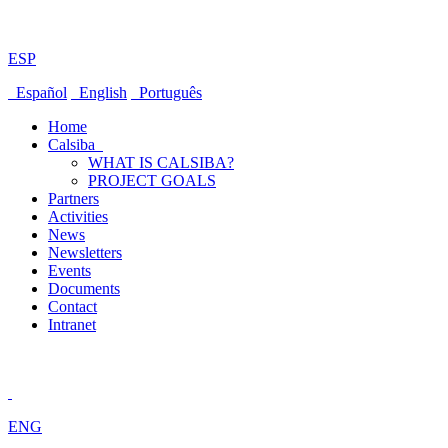
ESP
Español
English
Português
Home
Calsiba
WHAT IS CALSIBA?
PROJECT GOALS
Partners
Activities
News
Newsletters
Events
Documents
Contact
Intranet
ENG