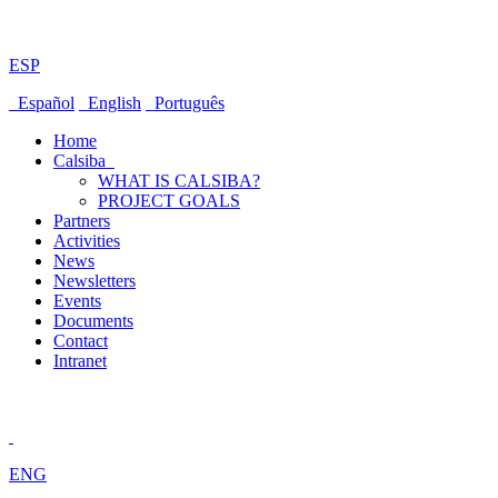
ESP
Español
English
Português
Home
Calsiba
WHAT IS CALSIBA?
PROJECT GOALS
Partners
Activities
News
Newsletters
Events
Documents
Contact
Intranet
ENG