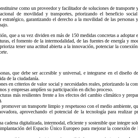
tituirse como un proveedor y facilitador de soluciones de transporte 
a nacional de movilidad y transportes, priorizando el beneficio soci
 estratégico, garantizando el derecho a la movilidad de las personas 
bajo.
ación, que a su vez dividen en más de 150 medidas concretas a adoptar e
cturas, el fomento de la intermodalidad, de las fuentes de energía y mod
prioriza tener una actitud abierta a la innovación, potenciar la conexión
orte.
nas, que debe ser accesible y universal, e integrarse en el diseño de 
ida de la ciudadanía.
ones en criterios de valor social y necesidades reales, priorizando la co
anos y empresas amplíen su participación en dicho proceso.
cturas más resilientes frente a los efectos del cambio climático y prepa
).
 promover un transporte limpio y respetuoso con el medio ambiente, qu
novadora, aprovechando el potencial de la tecnología para realizar 
na cadena digitalizada, intermodal, eficiente y sostenible que integre so
mplantación del Espacio Único Europeo para mejorar la conexión de lo