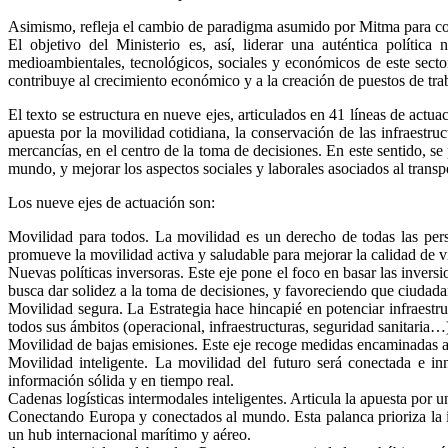
Asimismo, refleja el cambio de paradigma asumido por Mitma para cons
El objetivo del Ministerio es, así, liderar una auténtica polític
medioambientales, tecnológicos, sociales y económicos de este sector
contribuye al crecimiento económico y a la creación de puestos de tra
El texto se estructura en nueve ejes, articulados en 41 líneas de actu
apuesta por la movilidad cotidiana, la conservación de las infraestru
mercancías, en el centro de la toma de decisiones. En este sentido, se 
mundo, y mejorar los aspectos sociales y laborales asociados al transp
Los nueve ejes de actuación son:
Movilidad para todos. La movilidad es un derecho de todas las perso
promueve la movilidad activa y saludable para mejorar la calidad de v
Nuevas políticas inversoras. Este eje pone el foco en basar las inversi
busca dar solidez a la toma de decisiones, y favoreciendo que ciudad
Movilidad segura. La Estrategia hace hincapié en potenciar infraestru
todos sus ámbitos (operacional, infraestructuras, seguridad sanitaria…
Movilidad de bajas emisiones. Este eje recoge medidas encaminadas a
Movilidad inteligente. La movilidad del futuro será conectada e in
información sólida y en tiempo real.
Cadenas logísticas intermodales inteligentes. Articula la apuesta por u
Conectando Europa y conectados al mundo. Esta palanca prioriza la i
un hub internacional marítimo y aéreo.