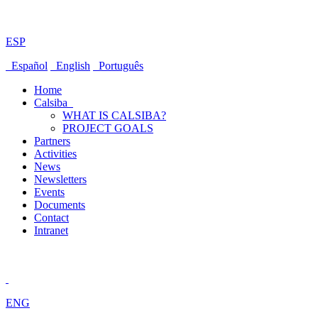
ESP
Español
English
Português
Home
Calsiba
WHAT IS CALSIBA?
PROJECT GOALS
Partners
Activities
News
Newsletters
Events
Documents
Contact
Intranet
ENG