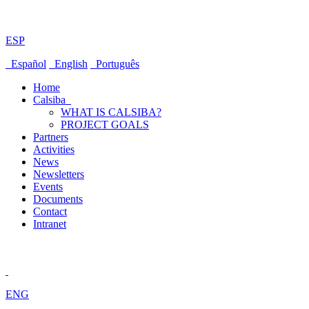
ESP
Español
English
Português
Home
Calsiba
WHAT IS CALSIBA?
PROJECT GOALS
Partners
Activities
News
Newsletters
Events
Documents
Contact
Intranet
ENG