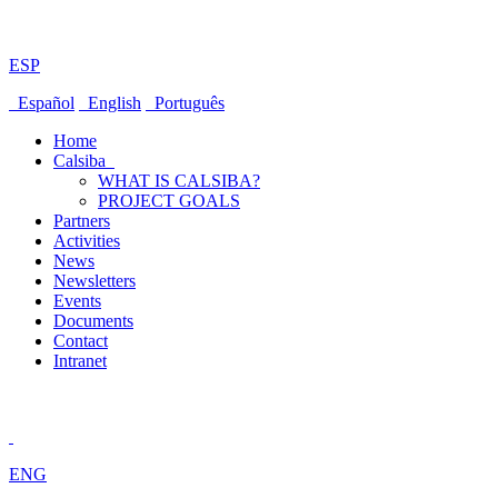
ESP
Español
English
Português
Home
Calsiba
WHAT IS CALSIBA?
PROJECT GOALS
Partners
Activities
News
Newsletters
Events
Documents
Contact
Intranet
ENG