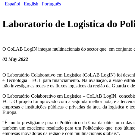
Español
English
Português
Laboratorio de Logistica do Po
O CoLAB LogIN integra multinacionais do sector que, em conjunto com 
02 May 2022
O Laboratório Colaborativo em Logística (CoLAB LogIN) foi desenhad
e Tecnologia – FCT para financiamento. Na avaliação, a visão estr
irão investigar as redes e os fluxos logísticos da região da Guarda e de
O Laboratório Colaborativo em Logística – CoLAB LogIN, concebido 
FCT. O projeto foi aprovado com a segunda melhor nota, e a terceir
empresas e instituições públicas e privadas da área da logística e 
Europa.
“É muito prestigiante para o Politécnico da Guarda obter uma das c
também um excelente resultado para um Politécnico que, nos último
empresas inovadoras da região e com multinacionais globais”.