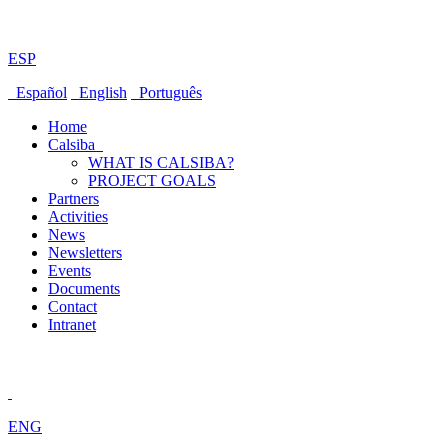
ESP
Español
English
Português
Home
Calsiba
WHAT IS CALSIBA?
PROJECT GOALS
Partners
Activities
News
Newsletters
Events
Documents
Contact
Intranet
ENG