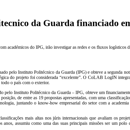
litecnico da Guarda financiado e
académicos do IPG, irão investigar as redes e os fluxos logísticos da
o pelo Instituto Politécnico da Guarda (IPG) e obteve a segunda nota 
atégica do projeto foi considerada “excelente”. O CoLAB LogIN integr
 todo o país com o exterior.
pelo Instituto Politécnico da Guarda – IPG, obteve um financiamento
a posição, de entre as 19 propostas apresentadas, com uma classific
tecnologia, juntando o know-how empresarial do setor com a academia pa
lassificações mais altas nos júris internacionais que avaliam os pro
s anos, assumiu como uma das suas principais missões ser um polo d