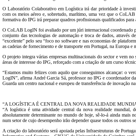
O Laboratório Colaborativo em Logística irá dar prioridade à investi
com os meios aéreo e, sobretudo, marítimo, uma vez que o CoLAB L
formativa do IPG irá preparar quadros profissionais qualificados para
O CoLAB LogIN foi avaliado por um júri internacional coordenado pel
conjunto das tecnologias de automação e troca de dados, através 
“excelente” pelo seu “foco no software e nas economias de plataforma
as cadeias de fornecimento e de transporte em Portugal, na Europa e
O projeto integra várias empresas multinacionais do sector e vem no
áreas de interesse do IPG, reforçado com a criação de um curso técnic
“Estamos muito felizes com aquilo que conseguimos alcançar: o verd
LogIN”, afirma André Garcia Sá, professor no IPG e coordenador da c
Guarda um centro nacional e europeu de transferência de inovação na 
“A LOGÍSTICA É CENTRAL DA NOVA REALIDADE MUNDI
“A logística é uma atividade central da nova realidade mundial, d
absolutamente determinante no mundo de hoje, sê-lo-á ainda mais no
num setor de cujo desempenho irão depender quase todos os outros set
A criação do laboratório será apoiada pelas Infraestruturas de Por