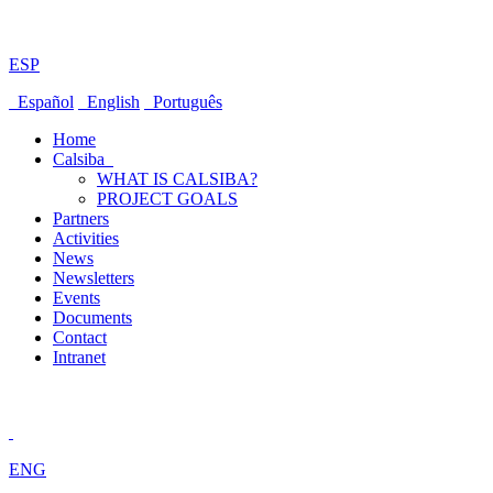
ESP
Español
English
Português
Home
Calsiba
WHAT IS CALSIBA?
PROJECT GOALS
Partners
Activities
News
Newsletters
Events
Documents
Contact
Intranet
ENG