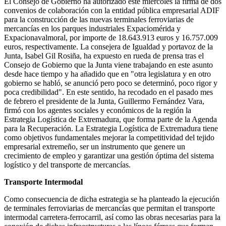
El Consejo de Gobierno ha autorizado este miércoles la firma de dos
convenios de colaboración con la entidad pública empresarial ADIF
para la construcción de las nuevas terminales ferroviarias de
mercancías en los parques industriales Expaciomérida y
Expacionavalmoral, por importe de 18.643.913 euros y 16.757.009
euros, respectivamente. La consejera de Igualdad y portavoz de la
Junta, Isabel Gil Rosiña, ha expuesto en rueda de prensa tras el
Consejo de Gobierno que la Junta viene trabajando en este asunto
desde hace tiempo y ha añadido que en "otra legislatura y en otro
gobierno se habló, se anunció pero poco se determinó, poco rigor y
poca credibilidad". En este sentido, ha recodado en el pasado mes
de febrero el presidente de la Junta, Guillermo Fernández Vara,
firmó con los agentes sociales y económicos de la región la
Estrategia Logística de Extremadura, que forma parte de la Agenda
para la Recuperación. La Estrategia Logística de Extremadura tiene
como objetivos fundamentales mejorar la competitividad del tejido
empresarial extremeño, ser un instrumento que genere un
crecimiento de empleo y garantizar una gestión óptima del sistema
logístico y del transporte de mercancías.
Transporte Intermodal
Como consecuencia de dicha estrategia se ha planteado la ejecución
de terminales ferroviarias de mercancías que permitan el transporte
intermodal carretera-ferrocarril, así como las obras necesarias para la