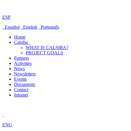
ESP
Español
English
Português
Home
Calsiba
WHAT IS CALSIBA?
PROJECT GOALS
Partners
Activities
News
Newsletters
Events
Documents
Contact
Intranet
ENG