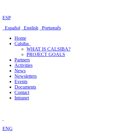
ESP
Español
English
Português
Home
Calsiba
WHAT IS CALSIBA?
PROJECT GOALS
Partners
Activities
News
Newsletters
Events
Documents
Contact
Intranet
ENG