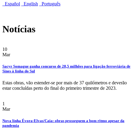
Español
English
Português
Notícias
10
Mar
Sacyr Somague ganha concurso de 28,5 milhões para ligação ferroviária de
Sines à linha do Sul
Estas obras, vão estender-se por mais de 37 quilómetros e deverão
estar concluídas perto do final do primeiro trimestre de 2023.
1
Mar
Nova linha Évora-Elvas/Caia: obras prosseguem a bom ritmo apesar da
pandemia