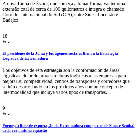
A nova Linha de Évora, que começa a tomar forma, vai ter uma
extensão total de cerca de 100 quilómetros e integra o chamado
Corredor Internacional do Sul (CIS), entre Sines, Poceirão e
Badajoz.
18
Fev
El presidente de la Junta y los agentes sociales firman la Estrategia
Logística de Extremadura
Los objetivos de esta estrategia son la conformación de áreas
logísticas, dotar de infraestructuras logísticas a las empresas para
mejorar su competitividad, centros de transportes y corredores que
se irán desarrollando en los próximos años con un concepto de
intermodalidad que incluye varios tipos de transportes.
9
Fev
Portugal: líder de exportação da Extremadura com portos de Sines e Setúbal
cada vez mais na equação