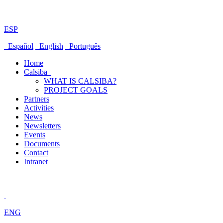
ESP
Español
English
Português
Home
Calsiba
WHAT IS CALSIBA?
PROJECT GOALS
Partners
Activities
News
Newsletters
Events
Documents
Contact
Intranet
ENG