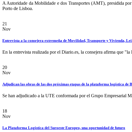
A Autoridade da Mobilidade e dos Transportes (AMT), presidida por 
Porto de Lisboa.
21
Nov
Entrevista a la consejera extremeña de Movilidad, Transporte y Vivienda, Leir
En la entrevista realizada por el Diario.es, la consejera afirma que "
20
Nov
Adjudican las obras de las dos próximas etapas de la plataforma logística de 
Se han adjudicado a la UTE conformada por el Grupo Empresarial Ma
18
Nov
La Plataforma Logística del Suroeste Europeo, una oportunidad de futuro