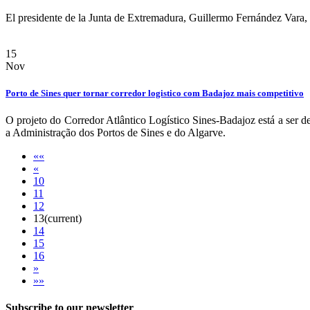
El presidente de la Junta de Extremadura, Guillermo Fernández Vara,
15
Nov
Porto de Sines quer tornar corredor logistico com Badajoz mais competitivo
O projeto do Corredor Atlântico Logístico Sines-Badajoz está a ser
a Administração dos Portos de Sines e do Algarve.
««
«
10
11
12
13
(current)
14
15
16
»
»»
Subscribe to our newsletter