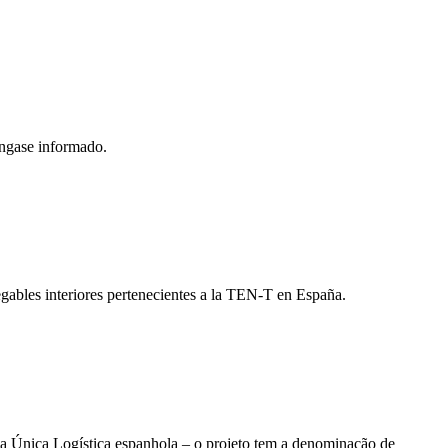
éngase informado.
avegables interiores pertenecientes a la TEN-T en España.
ela Única Logística espanhola – o projeto tem a denominação de