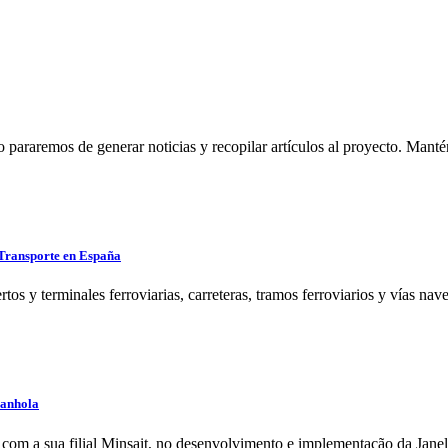
raremos de generar noticias y recopilar artículos al proyecto. Mant
 Transporte en España
ertos y terminales ferroviarias, carreteras, tramos ferroviarios y vías n
panhola
ia com a sua filial Minsait, no desenvolvimento e implementação da Jan