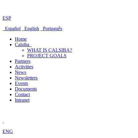
ESP
Español
English
Português
Home
Calsiba
WHAT IS CALSIBA?
PROJECT GOALS
Partners
Activities
News
Newsletters
Events
Documents
Contact
Intranet
ENG