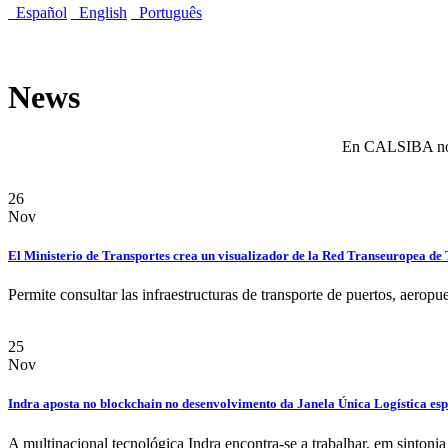
Español
English
Português
News
En CALSIBA no pa
26
Nov
El Ministerio de Transportes crea un visualizador de la Red Transeuropea de
Permite consultar las infraestructuras de transporte de puertos, aeropu
25
Nov
Indra aposta no blockchain no desenvolvimento da Janela Única Logística es
A multinacional tecnológica Indra encontra-se a trabalhar, em sinton